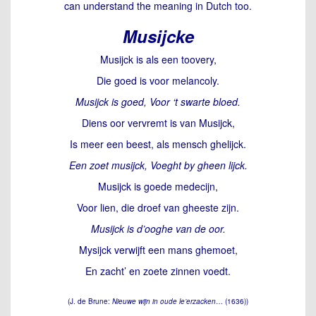
can understand the meaning in Dutch too.
Musijcke
Musijck is als een toovery,
Die goed is voor melancoly.
Musijck is goed, Voor ‘t swarte bloed.
Diens oor vervremt is van Musijck,
Is meer een beest, als mensch ghelijck.
Een zoet musijck, Voeght by gheen lijck.
Musijck is goede medecijn,
Voor lien, die droef van gheeste zijn.
Musijck is d’ooghe van de oor.
Mysijck verwijft een mans ghemoet,
En zacht’ en zoete zinnen voedt.
(J. de Brune:
Nieuwe wijn in oude le’erzacken
… (1636))